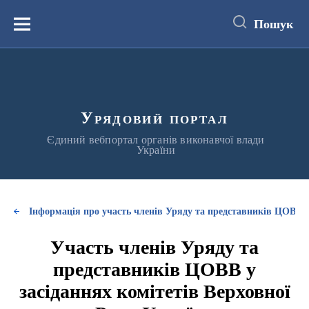
до
основного
Пошук
вмісту
Меню
Урядовий портал
Єдиний вебпортал органів виконавчої влади
України
Інформація про участь членів Уряду та представників ЦОВВ у
Участь членів Уряду та
представників ЦОВВ у
засіданнях комітетів Верховної