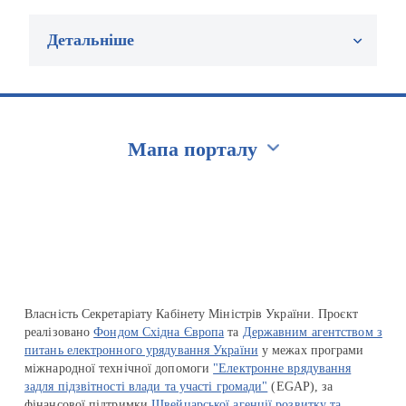
Детальніше
Мапа порталу
Перейти на сайт Ukraine.ua
Власність Секретаріату Кабінету Міністрів України. Проєкт
реалізовано
Фондом Східна Європа
та
Державним агентством з
питань електронного урядування України
у межах програми
міжнародної технічної допомоги
"Електронне врядування
задля підзвітності влади та участі громади"
(EGAP), за
фінансової підтримки
Швейцарської агенції розвитку та