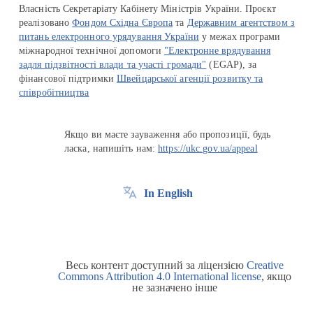
Власність Секретаріату Кабінету Міністрів України. Проєкт
реалізовано
Фондом Східна Європа
та
Державним агентством з
питань електронного урядування України
у межах програми
міжнародної технічної допомоги
"Електронне врядування
задля підзвітності влади та участі громади"
(EGAP), за
фінансової підтримки
Швейцарської агенції розвитку та
співробітництва
Якщо ви маєте зауваження або пропозиції, будь
ласка, напишіть нам:
https://ukc.gov.ua/appeal
In English
Весь контент доступний за ліцензією
Creative
Commons Attribution 4.0 International license
, якщо
не зазначено інше