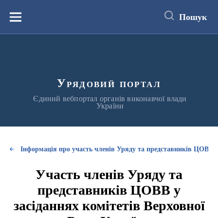
до
основного
Пошук
вмісту
Меню
Урядовий портал
Єдиний вебпортал органів виконавчої влади
України
Інформація про участь членів Уряду та представників ЦОВВ у
Участь членів Уряду та
представників ЦОВВ у
засіданнях комітетів Верховної