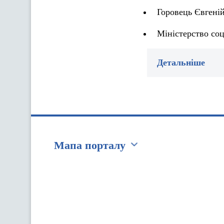
Горовець Євгені
Міністерство соц
Детальніше
Мапа порталу
Перейти на сайт Ukraine.ua