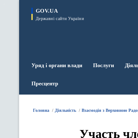
до
основного
GOV.UA
вмісту
Державні сайти України
Уряд і органи влади
Послуги
Діял
Пресцентр
Головна
Діяльність
Взаємодія з Верховною Рад
Участь чл