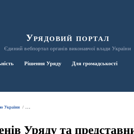
Урядовий портал
Єдиний вебпортал органів виконавчої влади України
ьність
Рішення Уряду
Для громадськості
ою України
Інформація про участь членів Уряду та представників 
енів Уряду та представ