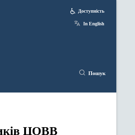
Доступність
In English
Пошук
ЦОВВ у засіданнях комітетів Верховної Ради України
ників ЦОВВ