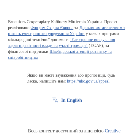
Власність Секретаріату Кабінету Міністрів України. Проєкт
реалізовано
Фондом Східна Європа
та
Державним агентством з
питань електронного урядування України
у межах програми
міжнародної технічної допомоги
"Електронне врядування
задля підзвітності влади та участі громади"
(EGAP), за
фінансової підтримки
Швейцарської агенції розвитку та
співробітництва
Якщо ви маєте зауваження або пропозиції, будь
ласка, напишіть нам:
https://ukc.gov.ua/appeal
In English
Весь контент доступний за ліцензією
Creative