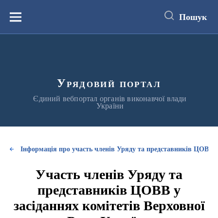
до
основного
Пошук
вмісту
Меню
Урядовий портал
Єдиний вебпортал органів виконавчої влади
України
Інформація про участь членів Уряду та представників ЦОВВ у
Участь членів Уряду та
представників ЦОВВ у
засіданнях комітетів Верховної