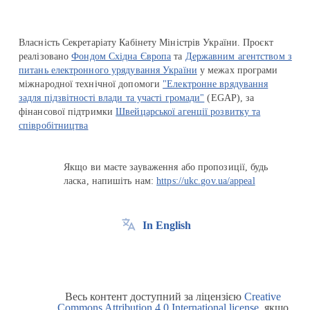
Власність Секретаріату Кабінету Міністрів України. Проєкт
реалізовано
Фондом Східна Європа
та
Державним агентством з
питань електронного урядування України
у межах програми
міжнародної технічної допомоги
"Електронне врядування
задля підзвітності влади та участі громади"
(EGAP), за
фінансової підтримки
Швейцарської агенції розвитку та
співробітництва
Якщо ви маєте зауваження або пропозиції, будь
ласка, напишіть нам:
https://ukc.gov.ua/appeal
In English
Весь контент доступний за ліцензією
Creative
Commons Attribution 4.0 International license
, якщо