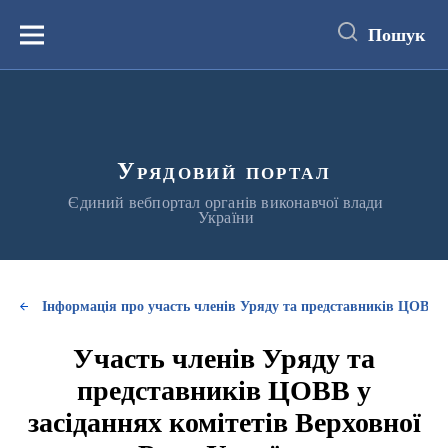
до
основного
Пошук
вмісту
Меню
Урядовий портал
Єдиний вебпортал органів виконавчої влади
України
Інформація про участь членів Уряду та представників ЦОВВ у
Участь членів Уряду та
представників ЦОВВ у
засіданнях комітетів Верховної