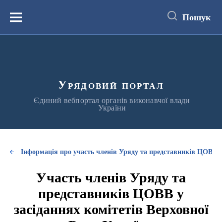
до
основного
Пошук
вмісту
Меню
Урядовий портал
Єдиний вебпортал органів виконавчої влади
України
Інформація про участь членів Уряду та представників ЦОВВ у
Участь членів Уряду та
представників ЦОВВ у
засіданнях комітетів Верховної