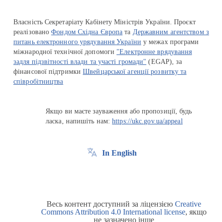
Власність Секретаріату Кабінету Міністрів України. Проєкт
реалізовано
Фондом Східна Європа
та
Державним агентством з
питань електронного урядування України
у межах програми
міжнародної технічної допомоги
"Електронне врядування
задля підзвітності влади та участі громади"
(EGAP), за
фінансової підтримки
Швейцарської агенції розвитку та
співробітництва
Якщо ви маєте зауваження або пропозиції, будь
ласка, напишіть нам:
https://ukc.gov.ua/appeal
In English
Весь контент доступний за ліцензією
Creative
Commons Attribution 4.0 International license
, якщо
не зазначено інше