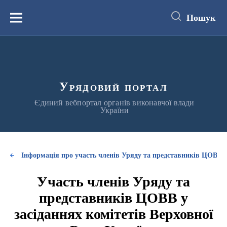
до
основного
Пошук
вмісту
Меню
Урядовий портал
Єдиний вебпортал органів виконавчої влади
України
Інформація про участь членів Уряду та представників ЦОВВ у
Участь членів Уряду та
представників ЦОВВ у
засіданнях комітетів Верховної