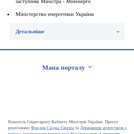
заступник Міністра - Міненерго
Міністерство енергетики України
Детальніше
Мапа порталу
Перейти на сайт Ukraine.ua
Власність Секретаріату Кабінету Міністрів України. Проєкт
реалізовано
Фондом Східна Європа
та
Державним агентством з
питань електронного урядування України
у межах програми