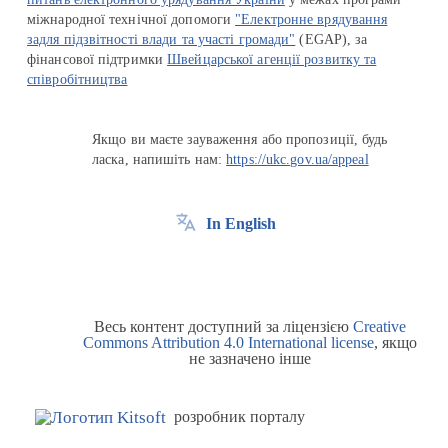
міжнародної технічної допомоги
"Електронне врядування
задля підзвітності влади та участі громади"
(EGAP), за
фінансової підтримки
Швейцарської агенції розвитку та
співробітництва
Якщо ви маєте зауваження або пропозиції, будь
ласка, напишіть нам:
https://ukc.gov.ua/appeal
In English
Весь контент доступний за ліцензією
Creative
Commons Attribution 4.0 International license
, якщо
не зазначено інше
розробник порталу