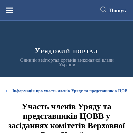
до
основного
Пошук
вмісту
Меню
Урядовий портал
Єдиний вебпортал органів виконавчої влади
України
Інформація про участь членів Уряду та представників ЦОВВ у
Участь членів Уряду та
представників ЦОВВ у
засіданнях комітетів Верховної