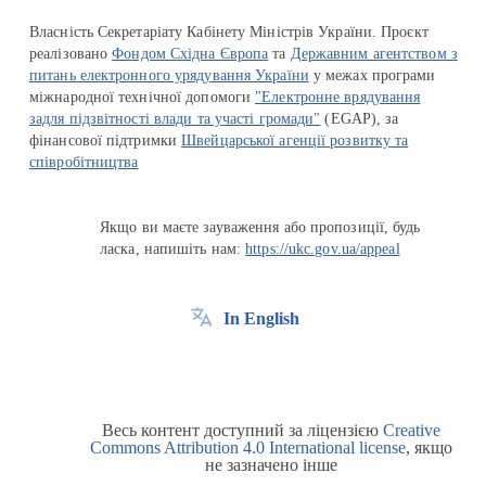
Власність Секретаріату Кабінету Міністрів України. Проєкт
реалізовано
Фондом Східна Європа
та
Державним агентством з
питань електронного урядування України
у межах програми
міжнародної технічної допомоги
"Електронне врядування
задля підзвітності влади та участі громади"
(EGAP), за
фінансової підтримки
Швейцарської агенції розвитку та
співробітництва
Якщо ви маєте зауваження або пропозиції, будь
ласка, напишіть нам:
https://ukc.gov.ua/appeal
In English
Весь контент доступний за ліцензією
Creative
Commons Attribution 4.0 International license
, якщо
не зазначено інше