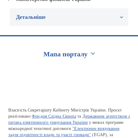
Детальніше
Мапа порталу
Перейти на сайт Ukraine.ua
Власність Секретаріату Кабінету Міністрів України. Проєкт
реалізовано
Фондом Східна Європа
та
Державним агентством з
питань електронного урядування України
у межах програми
міжнародної технічної допомоги
"Електронне врядування
задля підзвітності влади та участі громади"
(EGAP), за