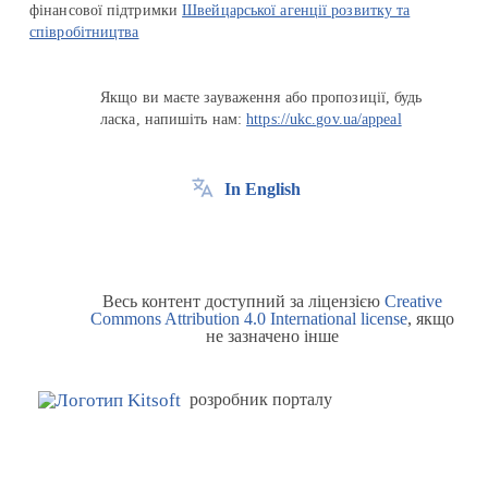
фінансової підтримки
Швейцарської агенції розвитку та
співробітництва
Якщо ви маєте зауваження або пропозиції, будь
ласка, напишіть нам:
https://ukc.gov.ua/appeal
In English
Весь контент доступний за ліцензією
Creative
Commons Attribution 4.0 International license
, якщо
не зазначено інше
розробник порталу