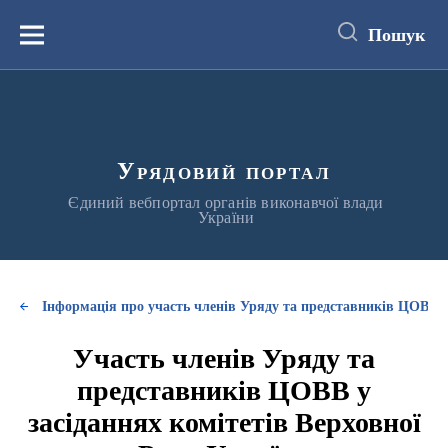
до
основного
Пошук
вмісту
Меню
Урядовий портал
Єдиний вебпортал органів виконавчої влади
України
Інформація про участь членів Уряду та представників ЦОВВ у
Участь членів Уряду та
представників ЦОВВ у
засіданнях комітетів Верховної