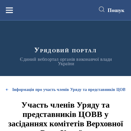
до
основного
Пошук
вмісту
Меню
Урядовий портал
Єдиний вебпортал органів виконавчої влади
України
Інформація про участь членів Уряду та представників ЦОВВ у
Участь членів Уряду та
представників ЦОВВ у
засіданнях комітетів Верховної