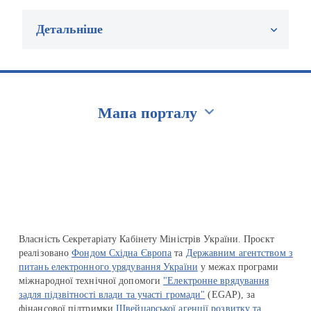
Детальніше
Мапа порталу
Перейти на сайт Ukraine.ua
Власність Секретаріату Кабінету Міністрів України. Проєкт
реалізовано
Фондом Східна Європа
та
Державним агентством з
питань електронного урядування України
у межах програми
міжнародної технічної допомоги
"Електронне врядування
задля підзвітності влади та участі громади"
(EGAP), за
фінансової підтримки
Швейцарської агенції розвитку та