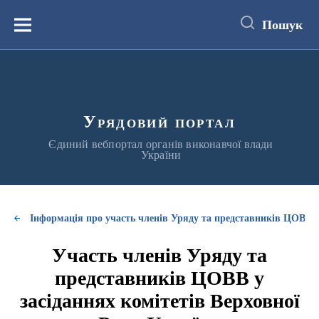
до
основного
Пошук
вмісту
Меню
Урядовий портал
Єдиний вебпортал органів виконавчої влади
України
Інформація про участь членів Уряду та представників ЦОВВ у
Участь членів Уряду та
представників ЦОВВ у
засіданнях комітетів Верховної