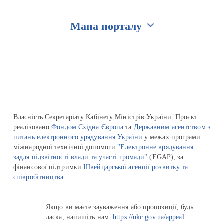
Мапа порталу
Перейти на сайт Ukraine.ua
Власність Секретаріату Кабінету Міністрів України. Проєкт
реалізовано
Фондом Східна Європа
та
Державним агентством з
питань електронного урядування України
у межах програми
міжнародної технічної допомоги
"Електронне врядування
задля підзвітності влади та участі громади"
(EGAP), за
фінансової підтримки
Швейцарської агенції розвитку та
співробітництва
Якщо ви маєте зауваження або пропозиції, будь
ласка, напишіть нам:
https://ukc.gov.ua/appeal