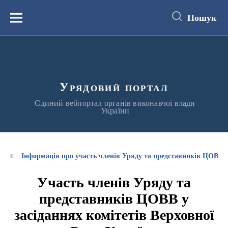
до
основного
Пошук
вмісту
Меню
Урядовий портал
Єдиний вебпортал органів виконавчої влади
України
Інформація про участь членів Уряду та представників ЦОВВ у
Участь членів Уряду та
представників ЦОВВ у
засіданнях комітетів Верховної