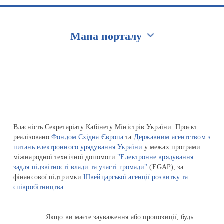
Мапа порталу
Перейти на сайт Ukraine.ua
Власність Секретаріату Кабінету Міністрів України. Проєкт
реалізовано
Фондом Східна Європа
та
Державним агентством з
питань електронного урядування України
у межах програми
міжнародної технічної допомоги
"Електронне врядування
задля підзвітності влади та участі громади"
(EGAP), за
фінансової підтримки
Швейцарської агенції розвитку та
співробітництва
Якщо ви маєте зауваження або пропозиції, будь