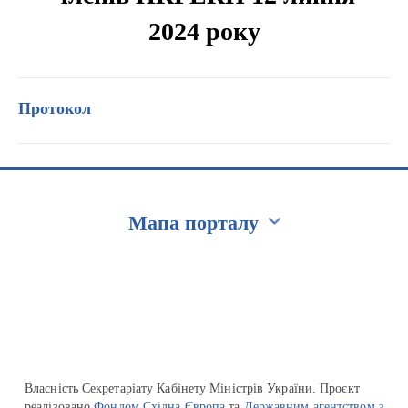
2024 року
Протокол
Мапа порталу
Перейти на сайт Ukraine.ua
Власність Секретаріату Кабінету Міністрів України. Проєкт
реалізовано
Фондом Східна Європа
та
Державним агентством з