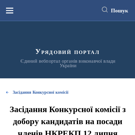
до
основного
Пошук
вмісту
Меню
Урядовий портал
Єдиний вебпортал органів виконавчої влади
України
Засідання Конкурсної комісії
Засідання Конкурсної комісії з
добору кандидатів на посади
членів НКРЕКП 12 липня