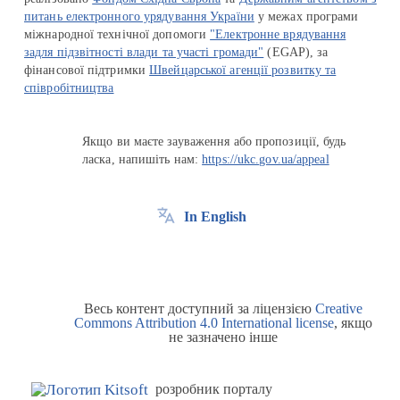
питань електронного урядування України
у межах програми
міжнародної технічної допомоги
"Електронне врядування
задля підзвітності влади та участі громади"
(EGAP), за
фінансової підтримки
Швейцарської агенції розвитку та
співробітництва
Якщо ви маєте зауваження або пропозиції, будь
ласка, напишіть нам:
https://ukc.gov.ua/appeal
In English
Весь контент доступний за ліцензією
Creative
Commons Attribution 4.0 International license
, якщо
не зазначено інше
розробник порталу