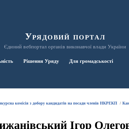
Урядовий портал
Єдиний вебпортал органів виконавчої влади України
ьність
Рішення Уряду
Для громадськості
нкурсна комісія з добору кандидатів на посади членів НКРЕКП
Кан
ижанівський Ігор Олего