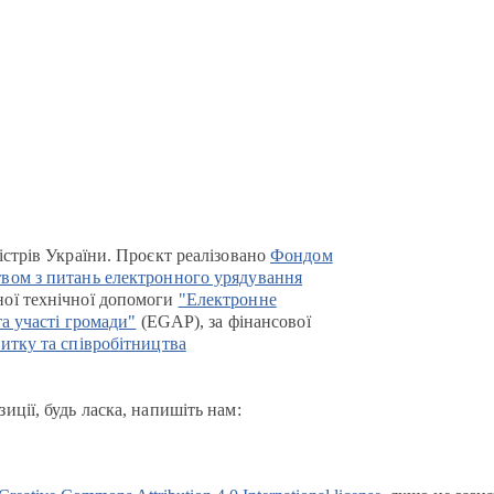
істрів України. Проєкт реалізовано
Фондом
вом з питань електронного урядування
ої технічної допомоги
"Електронне
та участі громади"
(EGAP), за фінансової
итку та співробітництва
иції, будь ласка, напишіть нам: