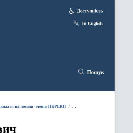
Доступність
In English
Пошук
дидати на посади членів НКРЕКП
Кандидати на посаду члена НКР
вич