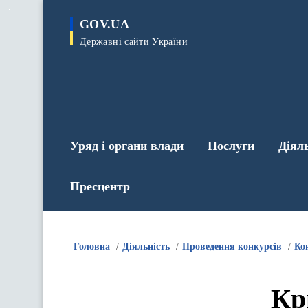
до
основного
GOV.UA
вмісту
Державні сайти України
Уряд і органи влади
Послуги
Діял
Пресцентр
Головна
Діяльність
Проведення конкурсів
Ко
Кр