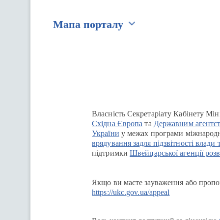
Мапа порталу
Перейти на сайт Ukraine.ua
Власність Секретаріату Кабінету Мін
Східна Європа
та
Державним агентст
України
у межах програми міжнародн
врядування задля підзвітності влади 
підтримки
Швейцарської агенції розв
Якщо ви маєте зауваження або пропоз
https://ukc.gov.ua/appeal