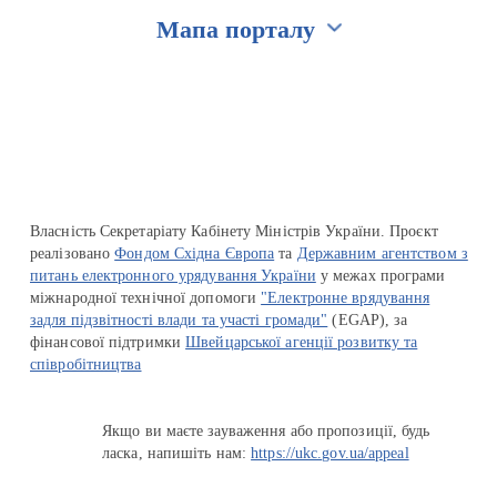
Мапа порталу
Перейти на сайт Ukraine.ua
Власність Секретаріату Кабінету Міністрів України. Проєкт
реалізовано
Фондом Східна Європа
та
Державним агентством з
питань електронного урядування України
у межах програми
міжнародної технічної допомоги
"Електронне врядування
задля підзвітності влади та участі громади"
(EGAP), за
фінансової підтримки
Швейцарської агенції розвитку та
співробітництва
Якщо ви маєте зауваження або пропозиції, будь
ласка, напишіть нам:
https://ukc.gov.ua/appeal