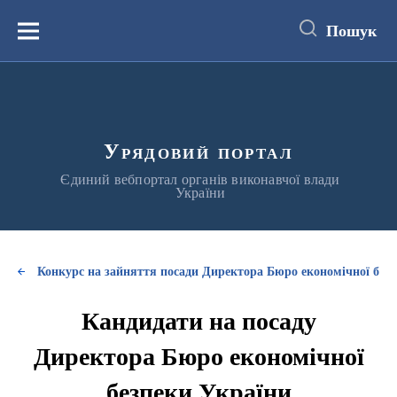
до
основного
Пошук
вмісту
Меню
Урядовий портал
Єдиний вебпортал органів виконавчої влади
України
Конкурс на зайняття посади Директора Бюро економічної без
Кандидати на посаду
Директора Бюро економічної
безпеки України