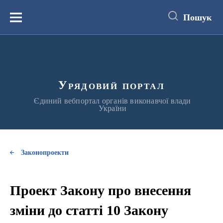
до
основного
Пошук
вмісту
Меню
Урядовий портал
Єдиний вебпортал органів виконавчої влади
України
Законопроекти
Проект Закону про внесення
зміни до статті 10 Закону