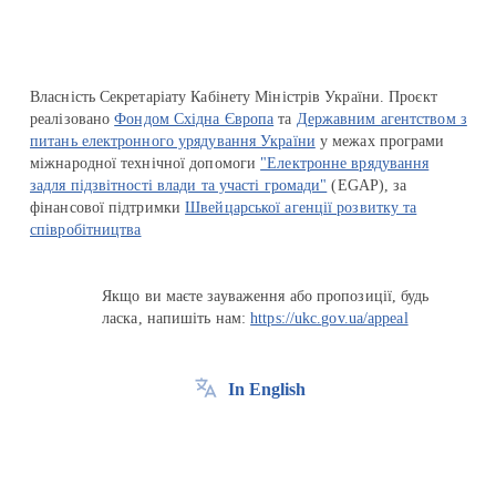
Власність Секретаріату Кабінету Міністрів України. Проєкт
реалізовано
Фондом Східна Європа
та
Державним агентством з
питань електронного урядування України
у межах програми
міжнародної технічної допомоги
"Електронне врядування
задля підзвітності влади та участі громади"
(EGAP), за
фінансової підтримки
Швейцарської агенції розвитку та
співробітництва
Якщо ви маєте зауваження або пропозиції, будь
ласка, напишіть нам:
https://ukc.gov.ua/appeal
In English