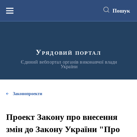
до
основного
Пошук
вмісту
Меню
Урядовий портал
Єдиний вебпортал органів виконавчої влади
України
Законопроекти
Проект Закону про внесення
змін до Закону України "Про