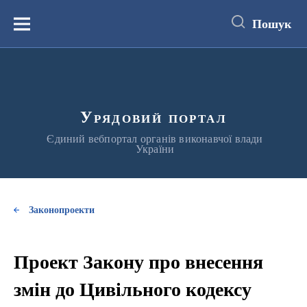
до
основного
Пошук
вмісту
Меню
Урядовий портал
Єдиний вебпортал органів виконавчої влади
України
Законопроекти
Проект Закону про внесення
змін до Цивільного кодексу