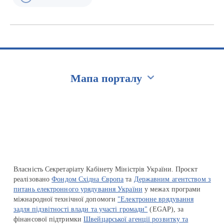
Мапа порталу
Перейти на сайт Ukraine.ua
Власність Секретаріату Кабінету Міністрів України. Проєкт
реалізовано
Фондом Східна Європа
та
Державним агентством з
питань електронного урядування України
у межах програми
міжнародної технічної допомоги
"Електронне врядування
задля підзвітності влади та участі громади"
(EGAP), за
фінансової підтримки
Швейцарської агенції розвитку та