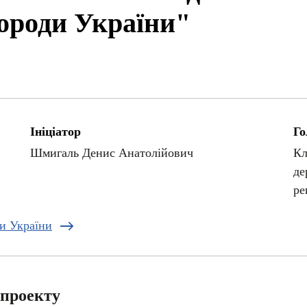
ороди України"
Ініціатор
Го
Шмигаль Денис Анатолійович
Кл
де
ре
ди України
опроекту