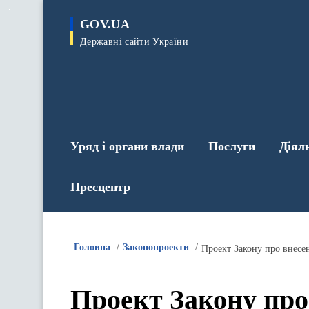
до
основного
GOV.UA
вмісту
Державні сайти України
Уряд і органи влади
Послуги
Діял
Пресцентр
Головна
Законопроекти
Проект Закону про внесен
Проект Закону про 