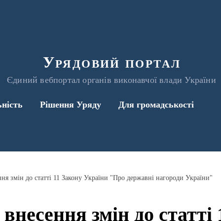
Урядовий портал
Єдиний вебпортал органів виконавчої влади України
ьність
Рішення Уряду
Для громадськості
ня змін до статті 11 Закону України "Про державні нагороди України"
внесення змін до статті