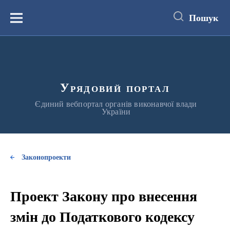
до
основного
Пошук
вмісту
Меню
Урядовий портал
Єдиний вебпортал органів виконавчої влади
України
Законопроекти
Проект Закону про внесення
змін до Податкового кодексу