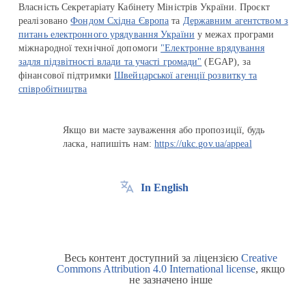
Власність Секретаріату Кабінету Міністрів України. Проєкт
реалізовано
Фондом Східна Європа
та
Державним агентством з
питань електронного урядування України
у межах програми
міжнародної технічної допомоги
"Електронне врядування
задля підзвітності влади та участі громади"
(EGAP), за
фінансової підтримки
Швейцарської агенції розвитку та
співробітництва
Якщо ви маєте зауваження або пропозиції, будь
ласка, напишіть нам:
https://ukc.gov.ua/appeal
In English
Весь контент доступний за ліцензією
Creative
Commons Attribution 4.0 International license
, якщо
не зазначено інше