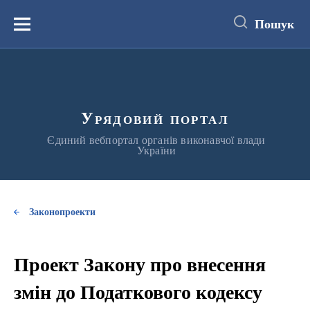
до
основного
Пошук
вмісту
Меню
Урядовий портал
Єдиний вебпортал органів виконавчої влади
України
Законопроекти
Проект Закону про внесення
змін до Податкового кодексу