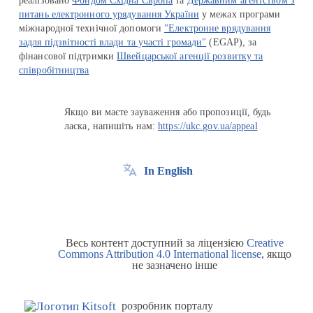
реалізовано
Фондом Східна Європа
та
Державним агентством з
питань електронного урядування України
у межах програми
міжнародної технічної допомоги
"Електронне врядування
задля підзвітності влади та участі громади"
(EGAP), за
фінансової підтримки
Швейцарської агенції розвитку та
співробітництва
Якщо ви маєте зауваження або пропозиції, будь
ласка, напишіть нам:
https://ukc.gov.ua/appeal
In English
Весь контент доступний за ліцензією
Creative
Commons Attribution 4.0 International license
, якщо
не зазначено інше
розробник порталу