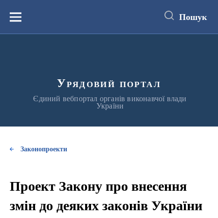
до
основного
Пошук
вмісту
Меню
Урядовий портал
Єдиний вебпортал органів виконавчої влади
України
Законопроекти
Проект Закону про внесення
змін до деяких законів України