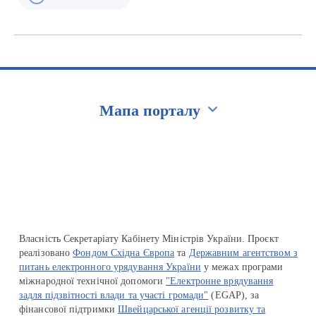
Мапа порталу
Перейти на сайт Ukraine.ua
Власність Секретаріату Кабінету Міністрів України. Проєкт
реалізовано
Фондом Східна Європа
та
Державним агентством з
питань електронного урядування України
у межах програми
міжнародної технічної допомоги
"Електронне врядування
задля підзвітності влади та участі громади"
(EGAP), за
фінансової підтримки
Швейцарської агенції розвитку та