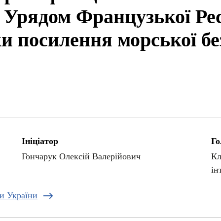
 Урядом Французької Ре
ки посилення морської бе
Ініціатор
Го
Гончарук Олексій Валерійович
Кл
ін
ди України