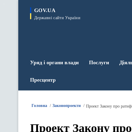
до
основного
GOV.UA
вмісту
Державні сайти України
Уряд і органи влади
Послуги
Діял
Пресцентр
Головна
Законопроекти
Проект Закону про