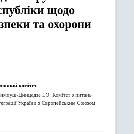
спубліки щодо
зпеки та охорони
ловний комітет
импуш-Цинцадзе І.О. Комітет з питань
теграції України з Європейським Союзом