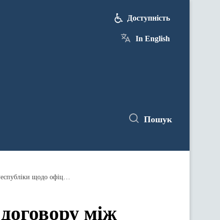
Доступність
In English
Пошук
Проект Закону про ратифікацію Рамкового договору між Урядом України та Урядом Французької Республіки щодо офіційної підтримки посилення морської безпеки та охорони України
договору між