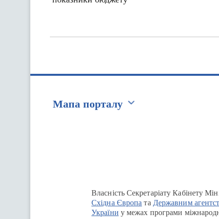
Мапа порталу
Перейти на сайт Ukraine.ua
Власність Секретаріату Кабінету Мін
Східна Європа
та
Державним агентст
України
у межах програми міжнародн