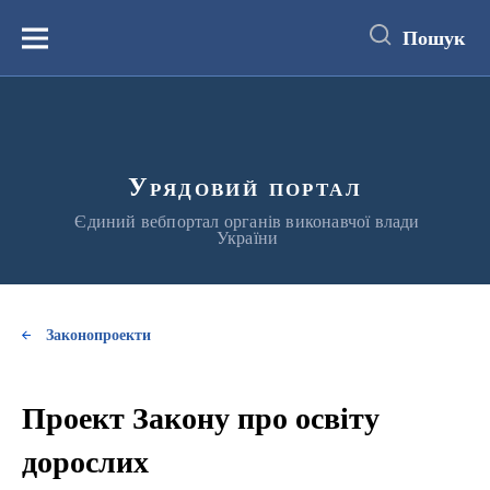
до
основного
Пошук
вмісту
Меню
Урядовий портал
Єдиний вебпортал органів виконавчої влади
України
Законопроекти
Проект Закону про освіту
дорослих