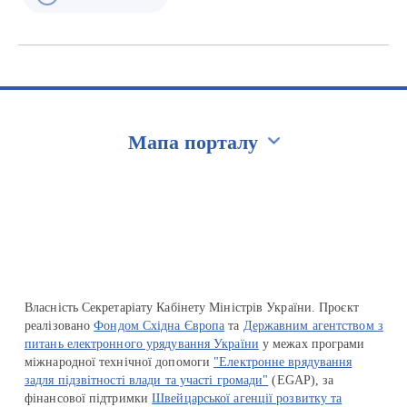
Мапа порталу
Перейти на сайт Ukraine.ua
Власність Секретаріату Кабінету Міністрів України. Проєкт
реалізовано
Фондом Східна Європа
та
Державним агентством з
питань електронного урядування України
у межах програми
міжнародної технічної допомоги
"Електронне врядування
задля підзвітності влади та участі громади"
(EGAP), за
фінансової підтримки
Швейцарської агенції розвитку та