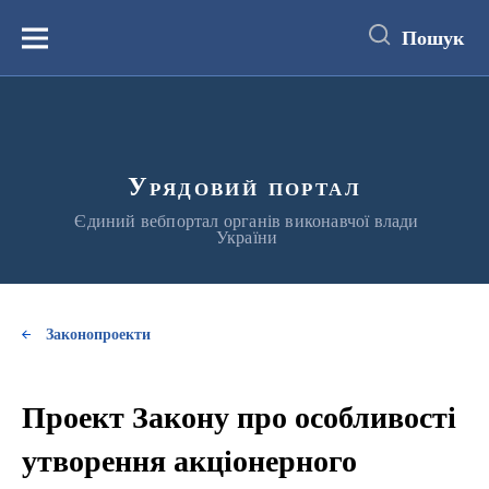
до
основного
Пошук
вмісту
Меню
Урядовий портал
Єдиний вебпортал органів виконавчої влади
України
Законопроекти
Проект Закону про особливості
утворення акціонерного