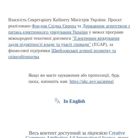
Власність Секретаріату Кабінету Міністрів України. Проєкт
реалізовано
Фондом Східна Європа
та
Державним агентством з
питань електронного урядування України
у межах програми
міжнародної технічної допомоги
"Електронне врядування
задля підзвітності влади та участі громади"
(EGAP), за
фінансової підтримки
Швейцарської агенції розвитку та
співробітництва
Якщо ви маєте зауваження або пропозиції, будь
ласка, напишіть нам:
https://ukc.gov.ua/appeal
In English
Весь контент доступний за ліцензією
Creative
Commons Attribution 4.0 International license
, якщо