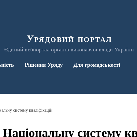
Урядовий портал
Єдиний вебпортал органів виконавчої влади України
ьність
Рішення Уряду
Для громадськості
нальну систему кваліфікацій
 Національну систему кв