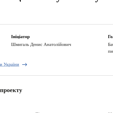
Ініціатор
Го
Шмигаль Денис Анатолійович
Ба
пи
ди України
опроекту