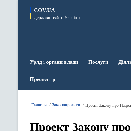
до
основного
GOV.UA
вмісту
Державні сайти України
Уряд і органи влади
Послуги
Діял
Пресцентр
Головна
Законопроекти
Проект Закону про Націо
Проект Закону про