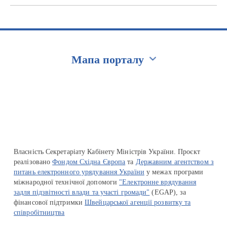
Мапа порталу
Перейти на сайт Ukraine.ua
Власність Секретаріату Кабінету Міністрів України. Проєкт
реалізовано
Фондом Східна Європа
та
Державним агентством з
питань електронного урядування України
у межах програми
міжнародної технічної допомоги
"Електронне врядування
задля підзвітності влади та участі громади"
(EGAP), за
фінансової підтримки
Швейцарської агенції розвитку та
співробітництва