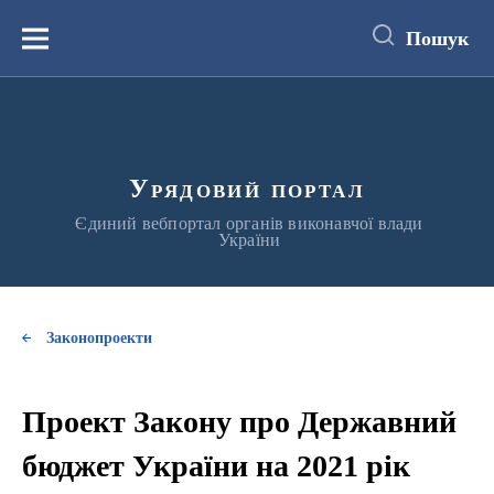
до
основного
Пошук
вмісту
Меню
Урядовий портал
Єдиний вебпортал органів виконавчої влади
України
Законопроекти
Проект Закону про Державний
бюджет України на 2021 рік