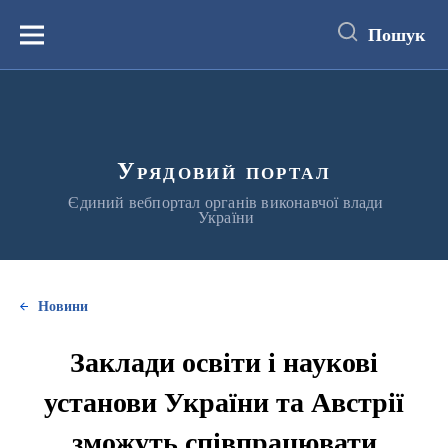
до
основного
Пошук
вмісту
Меню
Урядовий портал
Єдиний вебпортал органів виконавчої влади
України
Новини
Заклади освіти і наукові
установи України та Австрії
зможуть співпрацювати