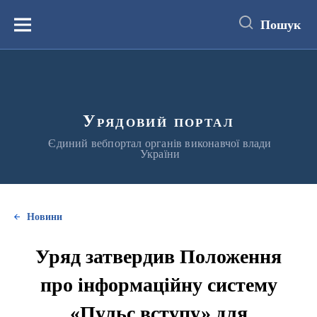
до
основного
Пошук
вмісту
Меню
Урядовий портал
Єдиний вебпортал органів виконавчої влади
України
Новини
Уряд затвердив Положення
про інформаційну систему
«Пульс вступу» для