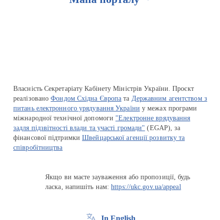
Перейти на сайт Ukraine.ua
Власність Секретаріату Кабінету Міністрів України. Проєкт
реалізовано
Фондом Східна Європа
та
Державним агентством з
питань електронного урядування України
у межах програми
міжнародної технічної допомоги
"Електронне врядування
задля підзвітності влади та участі громади"
(EGAP), за
фінансової підтримки
Швейцарської агенції розвитку та
співробітництва
Якщо ви маєте зауваження або пропозиції, будь
ласка, напишіть нам:
https://ukc.gov.ua/appeal
In English