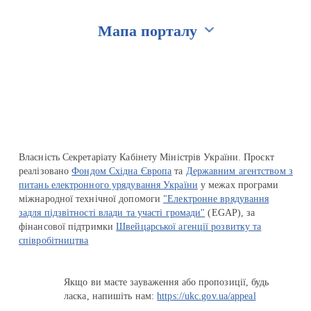
Мапа порталу
Перейти на сайт Ukraine.ua
Власність Секретаріату Кабінету Міністрів України. Проєкт
реалізовано
Фондом Східна Європа
та
Державним агентством з
питань електронного урядування України
у межах програми
міжнародної технічної допомоги
"Електронне врядування
задля підзвітності влади та участі громади"
(EGAP), за
фінансової підтримки
Швейцарської агенції розвитку та
співробітництва
Якщо ви маєте зауваження або пропозиції, будь
ласка, напишіть нам:
https://ukc.gov.ua/appeal