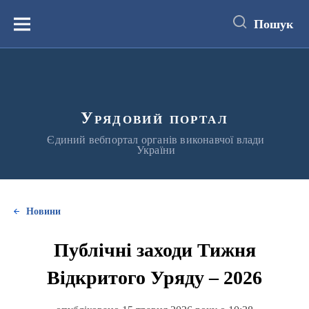
до
основного
Пошук
вмісту
Меню
Урядовий портал
Єдиний вебпортал органів виконавчої влади
України
Новини
Публічні заходи Тижня
Відкритого Уряду – 2026