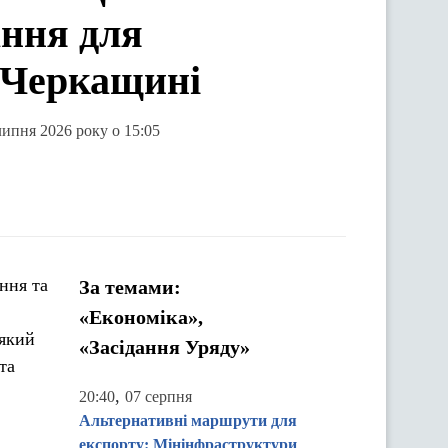
ання для
 Черкащині
липня 2026 року о 15:05
ння та
За темами:
«Економіка»,
 який
«Засідання Уряду»
та
,
20:40
07 серпня
Альтернативні маршрути для
експорту: Мінінфраструктури