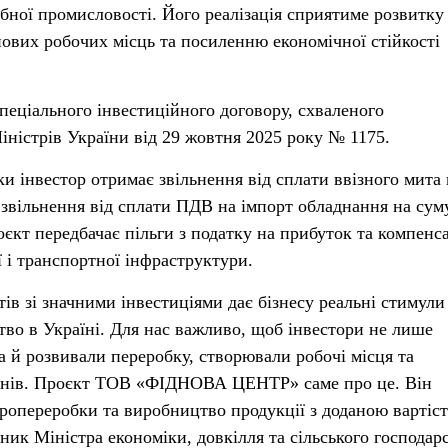
бної промисловості. Його реалізація сприятиме розвитку
ових робочих місць та посиленню економічної стійкості
пеціального інвестиційного договору, схваленого
ністрів України від 29 жовтня 2025 року № 1175.
и інвестор отримає звільнення від сплати ввізного мита 
а звільнення від сплати ПДВ на імпорт обладнання на сум
оєкт передбачає пільги з податку на прибуток та компенс
ї і транспортної інфраструктури.
ів зі значними інвестиціями дає бізнесу реальні стимули
во в Україні. Для нас важливо, щоб інвестори не лише
а й розвивали переробку, створювали робочі місця та
онів. Проєкт ТОВ «ФІДНОВА ЦЕНТР» саме про це. Він
ропереробки та виробництво продукції з доданою вартіс
ник Міністра економіки, довкілля та сільського господар