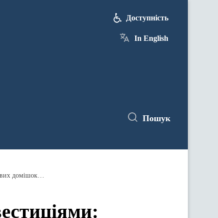
Доступність
In English
Пошук
Підтримка проєктів зі значними інвестиціями: Уряд дозволив ввезення обладнання для виробництва кормових домішок на Черкащині
вестиціями: