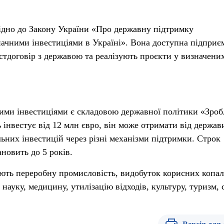
ідно до Закону України «Про державну підтримку
значними інвестиціями в Україні». Вона доступна підприє
естдоговір з державою та реалізують проєкти у визначени
ними інвестиціями є складовою державної політики «Зроб
 інвестує від 12 млн євро, він може отримати від держав
ьних інвестицій через різні механізми підтримки. Строк
ановить до 5 років.
ють переробну промисловість, видобуток корисних копал
, науку, медицину, утилізацію відходів, культуру, туризм,