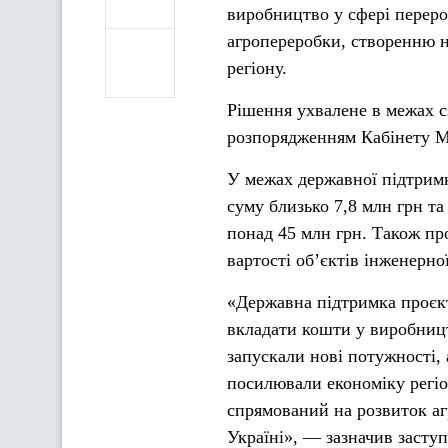
виробництво у сфері переро
агропереробки, створенню н
регіону.
Рішення ухвалене в межах с
розпорядженням Кабінету Мі
У межах державної підтримк
суму близько 7,8 млн грн т
понад 45 млн грн. Також пр
вартості об’єктів інженерно
«Державна підтримка проєкт
вкладати кошти у виробницт
запускали нові потужності, 
посилювали економіку регі
спрямований на розвиток аг
Україні», — зазначив заступ