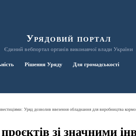
Урядовий портал
Єдиний вебпортал органів виконавчої влади України
ьність
Рішення Уряду
Для громадськості
проєктів зі значними ін