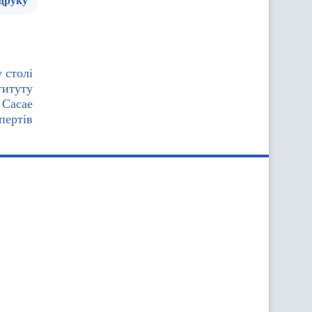
 друку
 столі
титуту
 Сасае
пертів