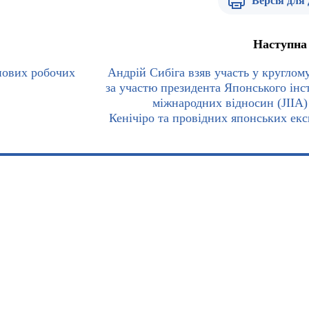
Версія для
Наступна
нових робочих
Андрій Сибіга взяв участь у круглому
за участю президента Японського інс
міжнародних відносин (JIIA)
Кенічіро та провідних японських екс