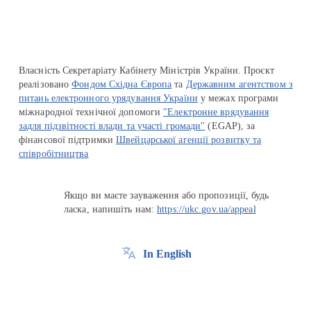
Власність Секретаріату Кабінету Міністрів України. Проєкт
реалізовано
Фондом Східна Європа
та
Державним агентством з
питань електронного урядування України
у межах програми
міжнародної технічної допомоги
"Електронне врядування
задля підзвітності влади та участі громади"
(EGAP), за
фінансової підтримки
Швейцарської агенції розвитку та
співробітництва
Якщо ви маєте зауваження або пропозиції, будь
ласка, напишіть нам:
https://ukc.gov.ua/appeal
In English