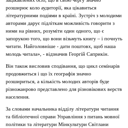
зацікавлених осіб, що в свою чергу значно
розширює коло аудиторії, яка цікавиться
літературними подіями в країні. Зустріч з молодими
авторами дарує підліткам можливість говорити з
ними на рівних, розуміти один одного, що є
запорукою того, що вони візьмуть книгу – і почнуть
читати. Найголовніше - дати поштовх, щоб наша
молодь читала», - відзначив Георгій Саприкін.
Він також висловив сподівання, що цикл семінарів
продовжиться і що їх географія значно
розшириться, а кількість молодих авторів буде
різножанрово представлено для різновікових верств
населення.
За словами начальника відділу літератури читання
та бібліотечної справи Управління з питань мовної
політики та літератури Мінкультури Світлани