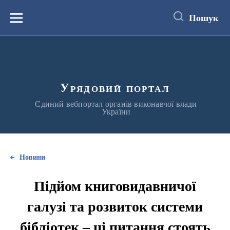
до
основного
Пошук
вмісту
Меню
Урядовий портал
Єдиний вебпортал органів виконавчої влади
України
Новини
Підйом книговидавничої
галузі та розвиток системи
бібліотек – ці питання стоять