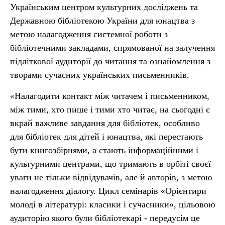
Українським центром культурних досліджень та
Державною бібліотекою України для юнацтва з
метою налагодження системної роботи з
бібліотечними закладами, спрямованої на залучення
підліткової аудиторії до читання та ознайомлення з
творами сучасних українських письменників.
«
Налагодити контакт між читачем і письменником,
між тими, хто пише і тими хто читає, на сьогодні є
вкрай важливе завдання для бібліотек, особливо
для бібліотек для дітей і юнацтва, які перестають
бути книгозбірнями, а стають інформаційними і
культурними центрами, що тримають в орбіті своєї
уваги не тільки відвідувачів, але й авторів, з метою
налагодження діалогу. Цикл семінарів «Орієнтири
молоді в літературі: класики і сучасники», цільовою
аудиторію якого були бібліотекарі - передусім це