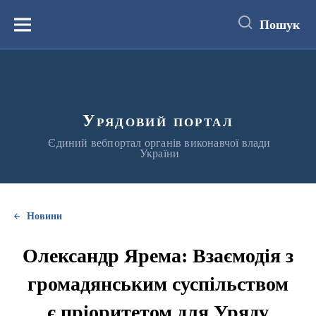
до
основного
Пошук
вмісту
Меню
Урядовий портал
Єдиний вебпортал органів виконавчої влади
України
Новини
Олександр Ярема: Взаємодія з
громадянським суспільством
є пріоритетом для Уряду