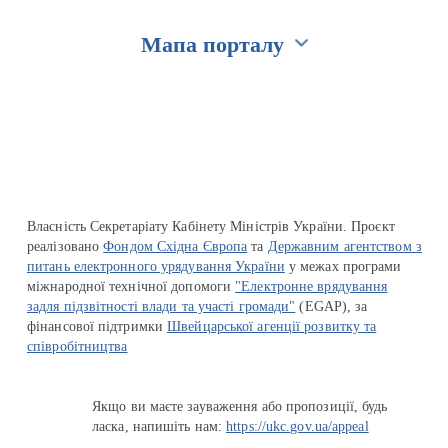
Мапа порталу
Перейти на сайт Ukraine.ua
Власність Секретаріату Кабінету Міністрів України. Проєкт
реалізовано
Фондом Східна Європа
та
Державним агентством з
питань електронного урядування України
у межах програми
міжнародної технічної допомоги
"Електронне врядування
задля підзвітності влади та участі громади"
(EGAP), за
фінансової підтримки
Швейцарської агенції розвитку та
співробітництва
Якщо ви маєте зауваження або пропозиції, будь
ласка, напишіть нам:
https://ukc.gov.ua/appeal