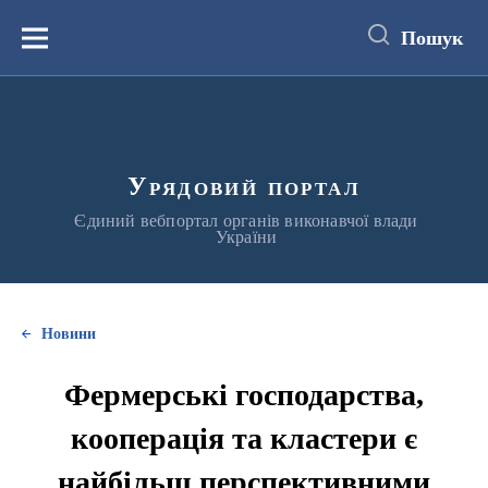
до
основного
Пошук
вмісту
Меню
Урядовий портал
Єдиний вебпортал органів виконавчої влади
України
Новини
Фермерські господарства,
кооперація та кластери є
найбільш перспективними