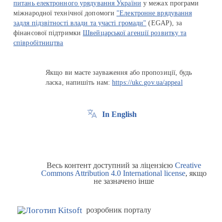
питань електронного урядування України
у межах програми
міжнародної технічної допомоги
"Електронне врядування
задля підзвітності влади та участі громади"
(EGAP), за
фінансової підтримки
Швейцарської агенції розвитку та
співробітництва
Якщо ви маєте зауваження або пропозиції, будь
ласка, напишіть нам:
https://ukc.gov.ua/appeal
In English
Весь контент доступний за ліцензією
Creative
Commons Attribution 4.0 International license
, якщо
не зазначено інше
розробник порталу