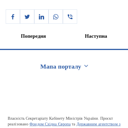
Попередня
Наступна
Мапа порталу
Перейти на сайт Ukraine.ua
Власність Секретаріату Кабінету Міністрів України. Проєкт
реалізовано
Фондом Східна Європа
та
Державним агентством з