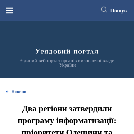
до
основного
Пошук
вмісту
Меню
Урядовий портал
Єдиний вебпортал органів виконавчої влади
України
Новини
Два регіони затвердили
програму інформатизації:
пріоритети Одещини та