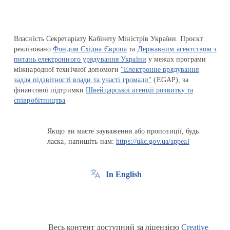
Власність Секретаріату Кабінету Міністрів України. Проєкт
реалізовано
Фондом Східна Європа
та
Державним агентством з
питань електронного урядування України
у межах програми
міжнародної технічної допомоги
"Електронне врядування
задля підзвітності влади та участі громади"
(EGAP), за
фінансової підтримки
Швейцарської агенції розвитку та
співробітництва
Якщо ви маєте зауваження або пропозиції, будь
ласка, напишіть нам:
https://ukc.gov.ua/appeal
In English
Весь контент доступний за ліцензією
Creative