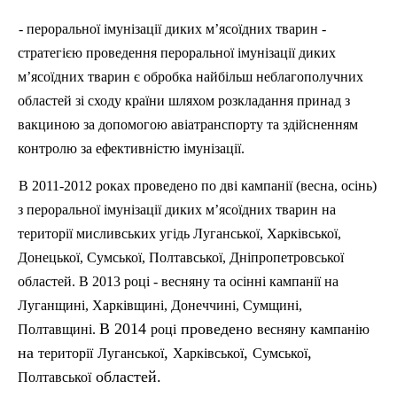
- пероральної імунізації диких м’ясоїдних тварин -
стратегією проведення пероральної імунізації диких
м’ясоїдних тварин є обробка найбільш неблагополучних
областей зі сходу країни шляхом розкладання принад з
вакциною за допомогою авіатранспорту та здійсненням
контролю за ефективністю імунізації.
В 2011-2012 роках проведено по дві кампанії (весна, осінь)
з пероральної імунізації диких м’ясоїдних тварин на
території мисливських угідь Луганської, Харківської,
Донецької, Сумської, Полтавської, Дніпропетровської
областей. В 2013 році - весняну та осінні кампанії на
Луганщині, Харківщині, Донеччині, Сумщині,
В 2014
проведено
к
Полтавщині.
році
весняну
а
мпанію
на
,
,
,
території
Луганської
Харківської
Сумської
областей.
Полтавської