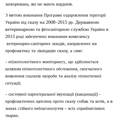
,
не
.
захворювань
які
мають
кордонів
метою
З
виконання
Програми
оздоровлення
території
сказу на 2008–2015
. Державною
України
від
рр
ветеринарною та
службою
в
фітосанітарною
України
2013
комплексу
році
забезпечено
виконання
,
на
ветеринарно-санітарних
заходів
направлених
та
сказу, а
:
проф
ілактику
ліквідацію
саме
-
,
епізоотологічного
моніторингу
що
здійснюється
шляхом
,
епізоотологічного
обстеження
своєчасного
та
виявлення
спалахів
хвороби
аналізу
епізоотичної
;
ситуації
-
(
) -
системної
парентеральної
імунізації
вакцинації
сказу собак та
, а в
проф
ілактичних
щеплень
проти
котів
зонах
–
стійкого
неблагополуччя
всіх
сприйнятливих
.
тварин