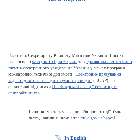
Перейти на сайт Ukraine.ua
Власність Секретаріату Кабінету Міністрів України. Проєкт
реалізовано
Фондом Східна Європа
та
Державним агентством з
питань електронного урядування України
у межах програми
міжнародної технічної допомоги
"Електронне врядування
задля підзвітності влади та участі громади"
(EGAP), за
фінансової підтримки
Швейцарської агенції розвитку та
співробітництва
Якщо ви маєте зауваження або пропозиції, будь
ласка, напишіть нам:
https://ukc.gov.ua/appeal
In English