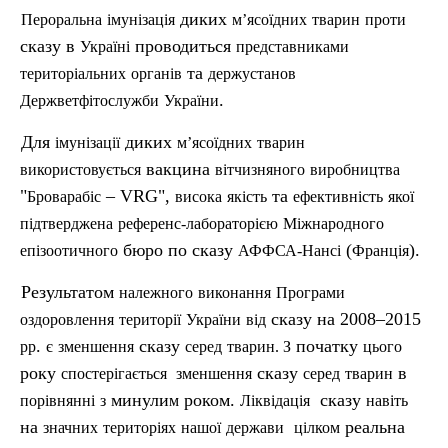
диких
Пероральна
імунізація
м’ясо
їдних
тварин
проти
сказу в
проводиться
Україні
представниками
та
територіальних
органів
держустанов
.
Держ
вет
фітослужби
України
Для
диких
імунізації
м’ясоїдних
тварин
вакцина
використовується
вітчизняного
виробництва
"
– VRG",
та
Броварабіс
висока
якість
ефективність
якої
п
ідтверджена
референс-лабораторією
Міжнародного
бюро по сказу
(
).
епізоотичного
АФФСА-Нансі
Франція
Результатом
належного
виконання
Програми
сказу на 2008–2015
оздоровлення
території
України
від
.
сказу
початку
рр
є
зменшення
серед
тварин.
З
цього
року
сказу
в
спостеріга
ється
зменшення
серед
тварин
минули
роком.
сказу
порівнянні
з
м
Ліквідація
навіть
на
реальна
значних
територіях
нашої
держави
цілком