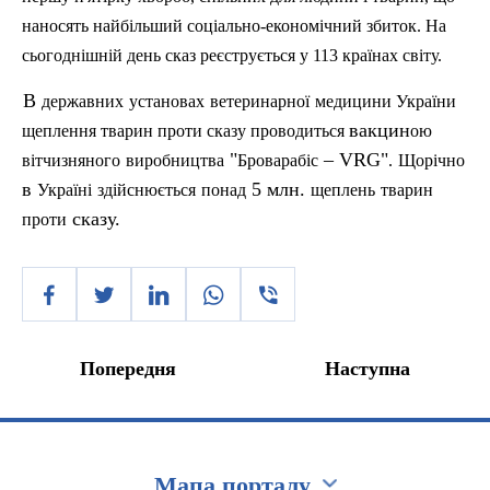
наносять найбільший соціально-економічний збиток. На
сьогоднішній день сказ реєструється у 113 країнах світу.
В
державних
установах
ветеринарної
медицини
України
вакцин
щеплення
тварин проти сказу проводиться
ою
"
– VRG"
вітчизняного
виробництва
Броварабіс
.
Щорічно
в
5 млн.
Україні
здійснюється
понад
щеплень
тварин
сказу.
проти
Попередня
Наступна
Мапа порталу