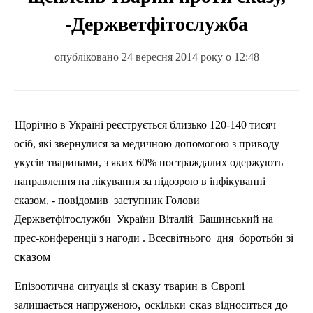
-Держветфітослужба
опубліковано 24 вересня 2014 року о 12:48
Щорічно в Україні реєструється близько 120-140 тисяч
осіб, які звернулися за медичною допомогою з приводу
укусів тваринами, з яких 60% постраждалих одержують
направлення на лікування за підозрою в інфікуванні
сказом, - повідомив
заступник Голови
Держветфітослужби
України
Віталій
Башинський
на
прес-конференції з нагоди .
Всесвіт
нього
дн
я
боротьби
зі
сказом
сказу
в
Епізоотична
ситуація
зі
тварин
Європі
,
сказ
до
залишається
напруженою
оскільки
відноситься