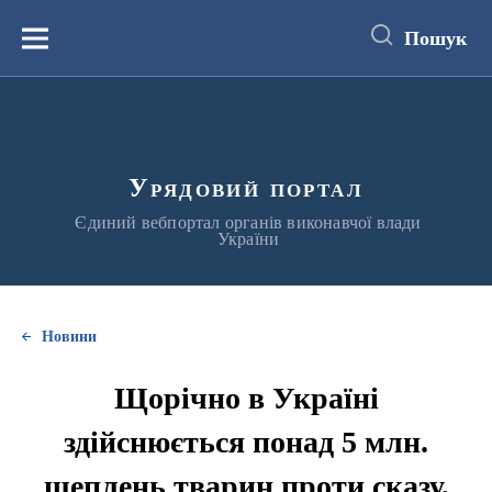
до
основного
Пошук
вмісту
Меню
Урядовий портал
Єдиний вебпортал органів виконавчої влади
України
Новини
Щорічно в Україні
здійснюється понад 5 млн.
щеплень тварин проти сказу,