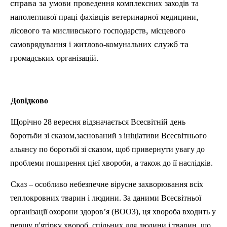
справа за
умови
проведення
комплексних
заході
в
та
,
наполегливої
праці
фахівців
ветеринарної
медицини
та
,
лісового
мисливського
господарств
місцевого
служб та
самоврядування
і
житлово-комунальних
.
громадських
організацій
Довідково
Щорічно 28 вересня відзначається Всесвітній день
боротьби зі сказом,заснований з ініціативи Всесвітнього
альянсу по боротьбі зі сказом, щоб привернути увагу до
проблеми поширення цієї хвороби, а також до її наслідків.
Сказ – особливо небезпечне вірусне захворювання всіх
теплокровних тварин і людини. За даними Всесвітньої
організації охорони здоров’я (ВООЗ), ця хвороба входить у
першу п'ятірку хвороб, спільних для людини і тварин, що