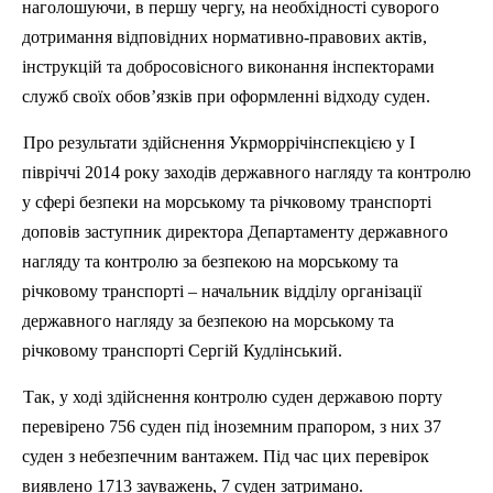
наголошуючи, в першу чергу, на необхідності суворого
дотримання відповідних нормативно-правових актів,
інструкцій та добросовісного виконання інспекторами
служб своїх обов’язків при оформленні відходу суден.
Про результати здійснення
Укрморрічінспекцією
у І
півріччі 2014 року заходів державного нагляду та контролю
у сфері безпеки на морському та річковому транспорті
доповів заступник директора Департаменту державного
нагляду та контролю за безпекою на морському та
річковому транспорті – начальник відділу організації
державного нагляду за безпекою на морському та
річковому транспорті Сергій
Кудлінський
.
Так, у ході здійснення контролю суден державою порту
перевірено 756 суден під іноземним прапором, з них 37
суден з небезпечним вантажем. Під час цих перевірок
виявлено 1713 зауважень, 7 суден затримано.