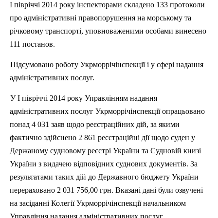
І півріччі 2014 року інспекторами складено 133 протоколи
про адміністративні правопорушення на морському та
річковому транспорті, уповноваженими особами винесено
111 постанов.
Підсумовано роботу
Укрморрічінспекції
і у сфері надання
адміністративних послуг.
У І півріччі 2014 року Управлінням надання
адміністративних послуг
Укрморрічінспекції
опрацьовано
понад 4 031 заяв щодо реєстраційних дій, за якими
фактично здійснено 2 861 реєстраційні дії щодо суден у
Держаному судновому реєстрі України та Судновій книзі
України з видачею відповідних суднових документів. За
результатами таких дій до Державного бюджету України
перераховано 2 031 756,00 грн. Вказані дані були озвучені
на засіданні Колегії
Укрморрічінспекції
начальником
Управління надання адміністративних послуг