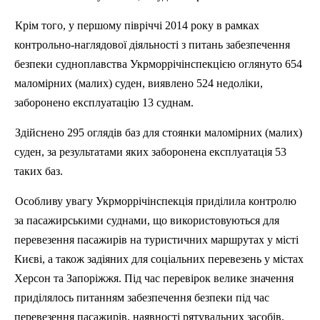
Крім того, у першому півріччі 2014 року в рамках
контрольно-наглядової діяльності з питань забезпечення
безпеки судноплавства
Укрморрічінспекцією
оглянуто 654
маломірних (малих) суден, виявлено 524 недоліки,
заборонено експлуатацію 13 суднам.
Здійснено 295 оглядів баз для стоянки маломірних (малих)
суден, за результатами яких заборонена експлуатація 53
таких баз.
Особливу увагу
Укрморрічінспекція
приділила контролю
за пасажирськими суднами, що використовуються для
перевезення пасажирів на туристичних маршрутах у місті
Києві, а також задіяних для соціальних перевезень у містах
Херсон та Запоріжжя. Під час перевірок велике значення
приділялось питанням забезпечення безпеки під час
перевезення пасажирів, наявності рятувальних засобів,