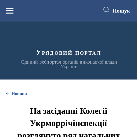
до
основного
Пошук
вмісту
Меню
Урядовий портал
Єдиний вебпортал органів виконавчої влади
України
Новини
На засіданні Колегії
Укрморрічінспекції
розглянуто ряд нагальних