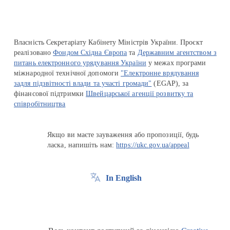
Власність Секретаріату Кабінету Міністрів України. Проєкт
реалізовано
Фондом Східна Європа
та
Державним агентством з
питань електронного урядування України
у межах програми
міжнародної технічної допомоги
"Електронне врядування
задля підзвітності влади та участі громади"
(EGAP), за
фінансової підтримки
Швейцарської агенції розвитку та
співробітництва
Якщо ви маєте зауваження або пропозиції, будь
ласка, напишіть нам:
https://ukc.gov.ua/appeal
In English