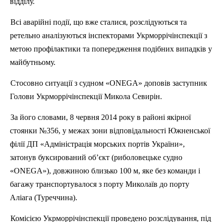
відділу.
Всі аварійні події, що вже сталися, розслідуються та
ретельно аналізуються інспекторами
Укрморрічінспекції
з
метою профілактики та попередження подібних випадків у
майбутньому.
Стосовно ситуації з судном «ONEGA» доповів заступник
Голови
Укрморрічінспекції
Микола
Севирін
.
За його словами, 8 червня 2014 року в районі якірної
стоянки №356, у межах зони відповідальності
Южненської
філії
ДП
«Адміністрація морських портів України»,
затонув
буксирований
об’єкт (риболовецьке судно
«ONEGA»), довжиною близько 100 м, яке без команди і
багажу транспортувалося з порту Миколаїв до порту
Аліага
(Туреччина).
Комісією
Укрморрічінспекції
проведено розслідування, під