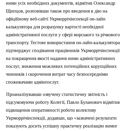
ними усіх необхідних документів, відмітив Олександр
Щипцов
, розповівши також про введення в дію на
офіційному
веб-сайті
Укрморрічінспекції
он-лайн
калькулятора для розрахунку вартості необхідної
адміністративної послуги у сфері морського та річкового
транспорту. Тестове використання он-лайн-калькулятора
підтверджує сподівання працівників
Укрморрічінспекції
на покращення якості надання ними адміністративних
послуг, зниження можливих потенційних корупційних
чинників і скорочення витрат часу безпосередніми
споживачами
адмінпослуг
.
Проаналізувавши озвучену статистичну звітність і
підсумовуючи роботу Колегії, Павло
Буланович
відмітив
підвищення оперативності роботи колективу
Укрморрічінспекції
, додавши, що «зазначені результати
показують досить успішну практичну реалізацію вимог