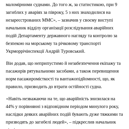
маломірними суднами. До того ж, за статистикою, при 9
загиблих у аваріях за півроку, 5 з них знаходилися на
незареєстрованих ММС», – зазначив у своєму виступі
начальник відділу організації розслідування аварійних
подій Департаменту державного нагляду та контролю за
безпекою на морському та річковому транспорті
Укрморрічінспекції
Андрій
Туровський
.
Він додав, що неприпустимо й незабезпечення екіпажу та
пасажирів рятувальними засобами, а також перевищення
норм
пасажиромісткості
та вантажопідйомності, що, як
правило, призводить до втрати остійності судна.
«Навіть незважаючи на те, що аварійність знизилася на
44% у порівнянні з відповідним періодом минулого року,
наслідки деяких аварійних подій бувають дуже тяжкими та
призводять до загибелі людей», – підкреслив начальник