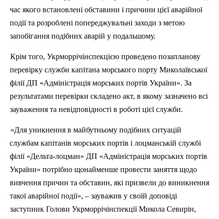
час якого встановлені обставини і причини цієї аварійної
події та розроблені попереджувальні заходи з метою
запобігання подібних аварій у подальшому.
Крім того,
Укрморрічінспекцією
проведено позапланову
перевірку служби капітана морського порту Миколаївської
філії
ДП
«Адміністрація морських портів України». За
результатами перевірки складено акт, в якому зазначено всі
зауваження та невідповідності в роботі цієї служби.
«Для уникнення в майбутньому подібних ситуацій
службам капітанів морських портів і лоцманській службі
філії «Дельта-лоцман»
ДП
«Адміністрація морських портів
України» потрібно щонайменше провести заняття щодо
вивчення причин та обставин, які призвели до виникнення
такої аварійної події», – зауважив у своїй доповіді
заступник Голови
Укрморрічінспекції
Микола
Севирін
,